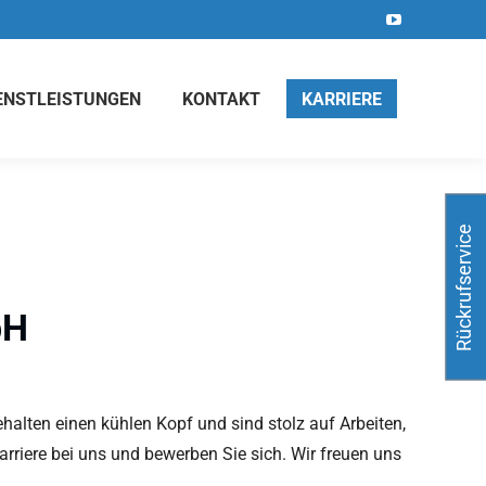
YouTube
page
opens
ENSTLEISTUNGEN
KONTAKT
KARRIERE
in
new
window
Rückrufservice
bH
ehalten einen kühlen Kopf und sind stolz auf Arbeiten,
arriere bei uns und bewerben Sie sich. Wir freuen uns